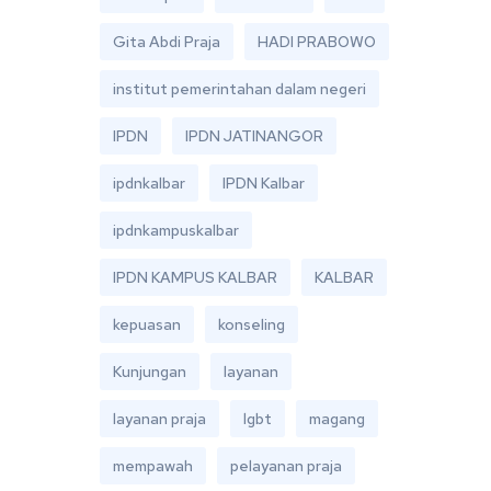
Gita Abdi Praja
HADI PRABOWO
institut pemerintahan dalam negeri
IPDN
IPDN JATINANGOR
ipdnkalbar
IPDN Kalbar
ipdnkampuskalbar
IPDN KAMPUS KALBAR
KALBAR
kepuasan
konseling
Kunjungan
layanan
layanan praja
lgbt
magang
mempawah
pelayanan praja