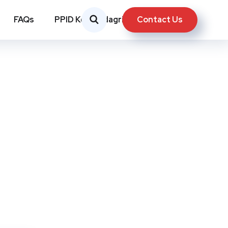
Contact Us
FAQs
PPID Kemendagri