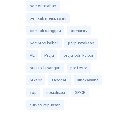
pemerintahan
pemkab mempawah
pemkab sanggau
pemprov
pemprov kalbar
perpustakaan
PL
Praja
praja ipdn kalbar
praktik lapangan
profesor
rektor
sanggau
singkawang
sop
sosialisasi
SPCP
survey kepuasan