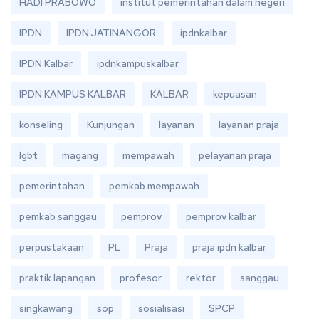
HADI PRABOWO
institut pemerintahan dalam negeri
IPDN
IPDN JATINANGOR
ipdnkalbar
IPDN Kalbar
ipdnkampuskalbar
IPDN KAMPUS KALBAR
KALBAR
kepuasan
konseling
Kunjungan
layanan
layanan praja
lgbt
magang
mempawah
pelayanan praja
pemerintahan
pemkab mempawah
pemkab sanggau
pemprov
pemprov kalbar
perpustakaan
PL
Praja
praja ipdn kalbar
praktik lapangan
profesor
rektor
sanggau
singkawang
sop
sosialisasi
SPCP